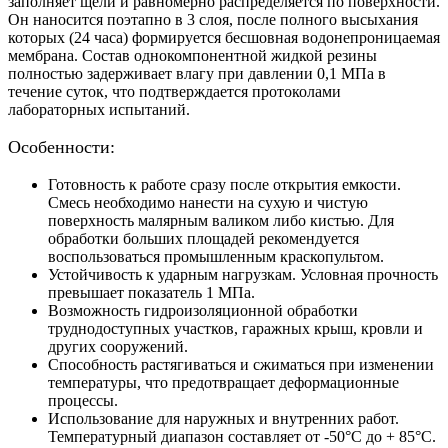
заполняет щели и равномерно распределяется по поверхности.
Он наносится поэтапно в 3 слоя, после полного высыхания
которых (24 часа) формируется бесшовная водонепроницаемая
мембрана. Состав однокомпонентной жидкой резины
полностью задерживает влагу при давлении 0,1 МПа в
течение суток, что подтверждается протоколами
лабораторных испытаний.
Особенности:
Готовность к работе сразу после открытия емкости.
Смесь необходимо нанести на сухую и чистую
поверхность малярным валиком либо кистью. Для
обработки больших площадей рекомендуется
воспользоваться промышленным краскопультом.
Устойчивость к ударным нагрузкам. Условная прочность
превышает показатель 1 МПа.
Возможность гидроизоляционной обработки
труднодоступных участков, гаражных крыш, кровли и
других сооружений.
Способность растягиваться и сжиматься при изменении
температуры, что предотвращает деформационные
процессы.
Использование для наружных и внутренних работ.
Температурный диапазон составляет от -50°С до + 85°С.