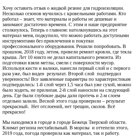
Хочу оставить отзыв о жидкой резине для гидроизоляции.
Несколько сезонов мучились с кровельными работами. Кто
работал – знает, что материалы и работы не дешевые и
занимают достаточно времени. С этим и наше предприятие
столкнулось. Теперь о главном: натолкнувшись на этот
материал меня, подкупило, что можно работать доступными
инструментами без привлечения и покупки
профессионального оборудования. Решили попробовать. В
прошлом, 2018 году, летом, провели ремонт кровли, где текла
крыша. Лет 10 никто не делал капитального ремонта. Из
подготовки взяли метлы, смели с поверхности мусор.
Используя кисти и валики, нанесли первый слой и с первого
раза уже, был виден результат. Второй слой подтвердил
уверенность! Все заявленные параметры по характеристикам
подтвердились: 1-й слой через 1,5 часа был уже сухой, можно
было ходить, не прилипая. 2-й слой наносили на следующий
день. Где были глубокие дыры дали протечь и 2-м слоем
отдельно залили. Весной этого года проверили – результат
прекрасный. Нет отслоений, нет трещин, сколов. Всё
прекрасно!
Мы находимся в городе в городе Бежецк Тверской области.
Климат региона нестабильный. В морозы и оттепели этого,
2019 года, погода проверила как материал, так и работу.