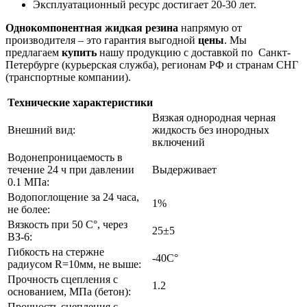
Эксплуатационный ресурс достигает 20-30 лет.
Однокомпонентная жидкая резина
напрямую от
производителя – это гарантия выгодной
цены
. Мы
предлагаем
купить
нашу продукцию с доставкой по Санкт-
Петербурге (курьерская служба), регионам РФ и странам СНГ
(транспортные компании).
Технические характеристики
Вязкая однородная черная
Внешний вид:
жидкость без инородных
включений
Водонепроницаемость в
течение 24 ч при давлении
Выдерживает
0.1 МПа:
Водопоглощение за 24 часа,
1%
не более:
Вязкость при 50 С°, через
25±5
ВЗ-6:
Гибкость на стержне
-40C°
радиусом R=10мм, не выше:
Прочность сцепления с
1.2
основанием, МПа (бетон):
Прочность сцепления с